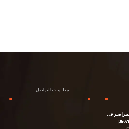
معلومات للتواصل
صراصير فى
عنوان مكتبنا
الشيخ محمد بن راشد – دبي