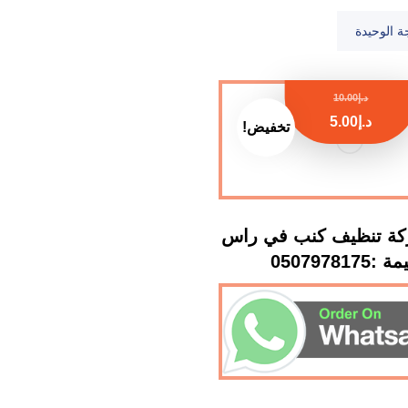
ة الوحيدة
د.إ
10.00
د.إ
5.00
تخفيض!
ة تنظيف كنب في راس
:0507978175