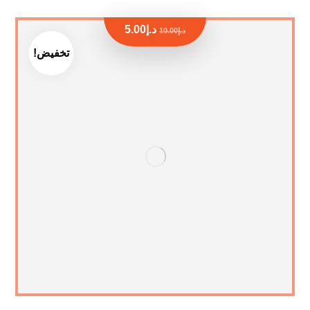
د.إ
5.00
د.إ
10.00
تخفيض!