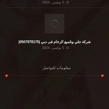
5 نوفمبر، 2024
شركة جلي وتلميع الرخام فى دبي |0507978175|
5 نوفمبر، 2024
معلومات للتواصل
عنوان مكتبنا
الشيخ محمد بن راشد – دبي