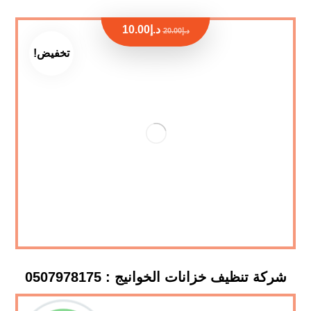
د.إ
10.00
د.إ
20.00
تخفيض!
شركة تنظيف خزانات الخوانيج : 0507978175