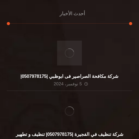
أحدث الأخبار
شركة مكافحة الصراصير فى ابوظبي |0507978175|
5 نوفمبر، 2024
شركة تنظيف في الفجيرة |0507978175| تنظيف و تطهير