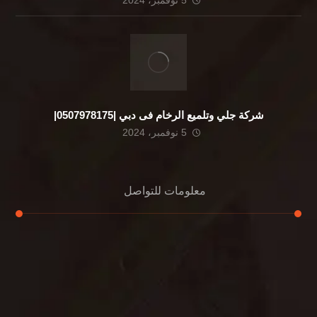
5 نوفمبر، 2024
شركة جلي وتلميع الرخام فى دبي |0507978175|
5 نوفمبر، 2024
معلومات للتواصل
عنوان مكتبنا
الشيخ محمد بن راشد – دبي