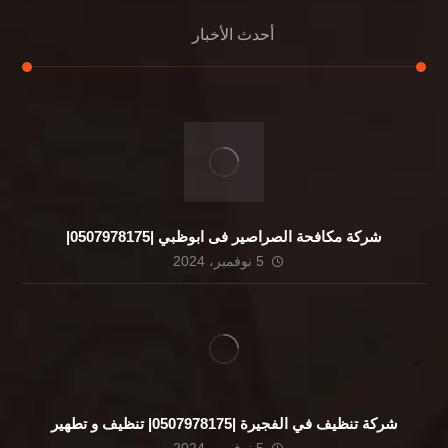
أحدث الأخبار
شركة مكافحة الصراصير فى ابوظبي |0507978175|
5 نوفمبر، 2024
شركة تنظيف في الفجيرة |0507978175| تنظيف و تطهير