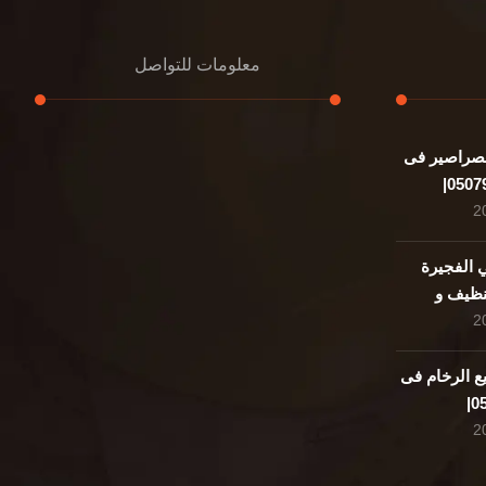
معلومات للتواصل
صراصير فى
عنوان مكتبنا
الشيخ محمد بن راشد – دبي
هاتف
0507978175
الفجيرة
050797| تنظيف و
بريد إلكتروني
support@alemam4pestcontrol.com
ع الرخام فى