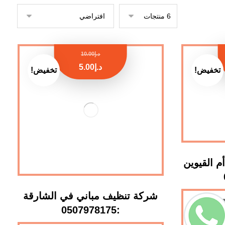
د.إ
10.00
د.إ
5.00
تخفيض!
تخفيض!
 القيوين
شركة تنظيف مباني في الشارقة
:0507978175