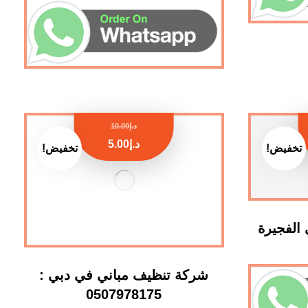
د.إ
10.00
د.إ
5.00
تخفيض!
تخفيض!
الفجيرة
شركة تنظيف مباني في دبي :
0507978175