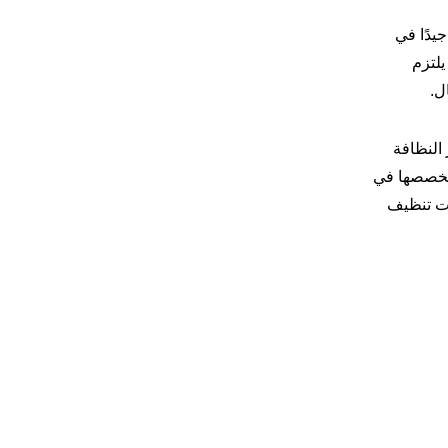
يدًا في
يلتزم
ل.
النظافة
بتخصصها في
ات تنظيف