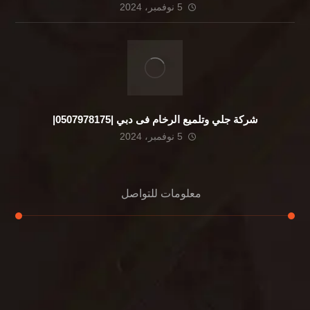
5 نوفمبر، 2024
شركة جلي وتلميع الرخام فى دبي |0507978175|
5 نوفمبر، 2024
معلومات للتواصل
عنوان مكتبنا
الشيخ محمد بن راشد – دبي