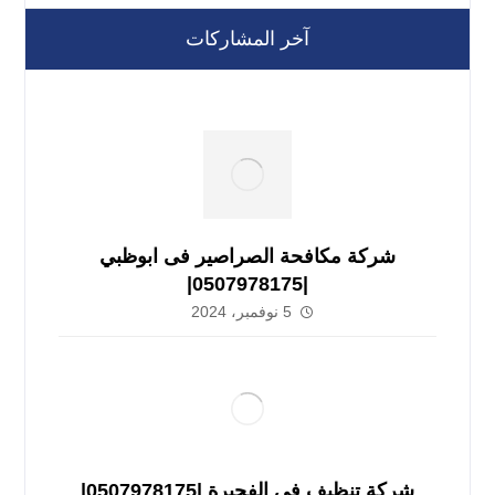
آخر المشاركات
شركة مكافحة الصراصير فى ابوظبي
|0507978175|
5 نوفمبر، 2024
شركة تنظيف في الفجيرة |0507978175|