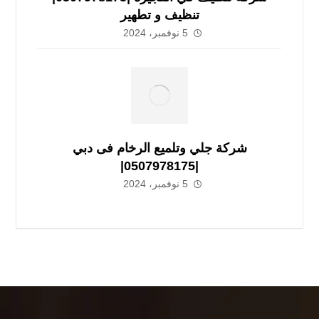
تنظيف و تطهير
5 نوفمبر، 2024
شركة جلي وتلميع الرخام فى دبي
|0507978175|
5 نوفمبر، 2024