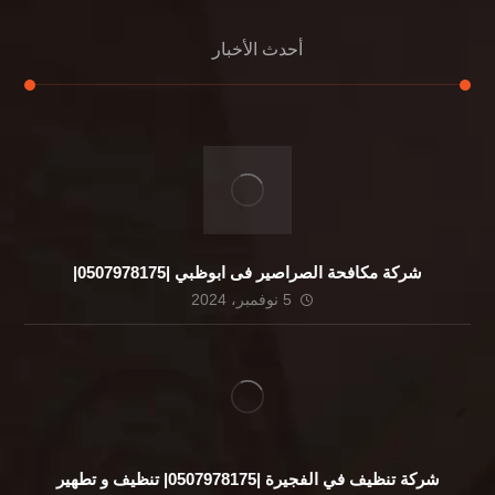
أحدث الأخبار
شركة مكافحة الصراصير فى ابوظبي |0507978175|
5 نوفمبر، 2024
شركة تنظيف في الفجيرة |0507978175| تنظيف و تطهير