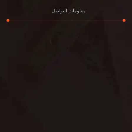
معلومات للتواصل
عنوان مكتبنا
الشيخ محمد بن راشد – دبي
هاتف
0507978175
بريد إلكتروني
support@alemam4pestcontrol.com