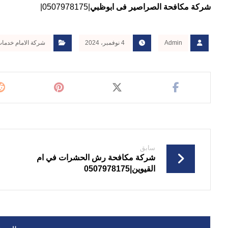
شركة مكافحة الصراصير فى ابوظبي
|0507978175|
Admin
4 نوفمبر، 2024
شركة الامام خدمات ال
سابق
شركة مكافحة رش الحشرات في ام
القيوين|0507978175