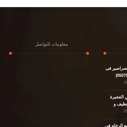
معلومات للتواصل
صراصير فى
عنوان مكتبنا
الشيخ محمد بن راشد – دبي
هاتف
0507978175
الفجيرة
050797| تنظيف و
بريد إلكتروني
support@alemam4pestcontrol.com
ع الرخام فى