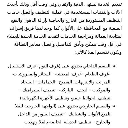
تقديم الخدمة بمنتهى الدقة والإتقان وفي وقت أقل وذلك بأحدث
الآلات والتقنيات المستخدمة في عملية التنظيف وأفضل خامات
التنظيف المستوردة من الخارج والخاصة بإزالة الدهون والبقع
الصعبة مع المحافظة على الألوان كما يوجد لدينا فريق إشراف
لمتابعة العمالة ومراجعة الخدمات لتقديم الخدمة الجيدة للعملاء
في أقل وقت ممكن وبأدق التفاصيل وأفضل معايير النظافة
ويكون تقسيم الفلا كالأتي:
القسم الداخلي يحتوي على (غرف النوم -غرف الاستقبال
-غرف الطعام –غرف المعيشة –الستائر والمفروشات-
المراتب والإنتريهات–المطبخ –الحمامات –السجاد
والموكيت –النجف –الباركيه –تنظيف السيراميك –
تنظيف الحوائط -تلميع وتنظيف الأجهزة الكهربائية)
والقسم الخارجي يحتوي على (الواجهة الخارجية للفلا –
تلميع الأبواب والشبابيك – تنظيف السور من الداخل
والخارج – تنظيف الحديقة الخاصة بالفلا وتهذيب