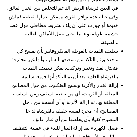
في
العين
فرشاة الريش الناعم للتخلص من الغبار العالق،
وفى حالة عدم توافر الفرشاة يمكن عملها بقطعة قماش
قديمة أو جورب على أن يلف بشريط مطاطي حول عصا
خشبية طويلة نوعا ما؛ حتى تصل للأماكن العالية
والضيقة.
تنظيف اللمبات بالفوطة المايكروفايبر بأن تمسح كل
واحدة ويتم التأكد من موضعها السليم وأنها غير محترقة
فتحتاج لفك وتغيير وتركيب. يمكن تنظيف اللمبات
بالفرشاة العادية بعد أن تم التأكد أنها جميعا سليمة.
إزالة الغبار والأتربة ونسيج العنكبوت من حول المصابيح
المعلقة أو الثريات، أي من ناحية السقف ومن السلسة
المعلقة بها. ثم إزالة الأتربة أو أي أنسجة من داخل
المصابيح، أن مجرد لمسة خفيفة بالفرشاة لداخل
المصباح كفيلا بأن يخلصها من أي غبار عالق.
فصل الكهرباء بعد إزالة الغبار للبدء في عملية التنظيف
والتلميع. ولأن خلع بلورات الثرية وغسلها واحدة تلو