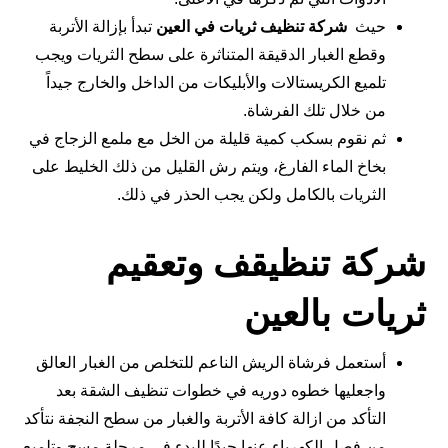
حيث
شركة تنظيف ثريات في العين
تبدأ بإزالة الأتربة
وقطع الغبار الدقيقة المتناثرة على سطح الثريات ويجب
تلميع الكريستالات والأبليكات من الداخل والخارج جيداً
من خلال تلك الفرشاة.
ثم نقوم بسكب كمية قليلة من الخل مع ملمع الزجاج في
بخاخ الماء الفارغ، ويتم رش القليل من ذلك الخليط على
الثريات بالكامل ولكن يجب الحذر في ذلك.
شركة تنظيقف وتعقيم
ثريات بالعين
أستعمل فرشاة الريش الناعم للتخلص من الغبار العالق
واجعليها خطوه دوريه في خطوات تنظيف الشقة بعد
التأكد من ازالة كافة الأتربة والغبار من سطح النجفة نتأكد
من فصل الكهرباء عنها جيدًا للبدء في مرحلة مسح وتلميع