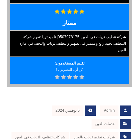
ممتاز
شركة تنظيف ثريات في العين |0507978175| تلميع ثريا تتقوم شركة
التنظيف بجهد رائع و متميز فى تطهير و تنظيف ثريات والنجف في امارة
العين
تقييم المستخدمون:
كن أول المصوتون !
Admin
5 نوفمبر، 2024
خدمات العين
شركات تعقيم ثريات بالعين
شركات تنظيف الثريات فى العين