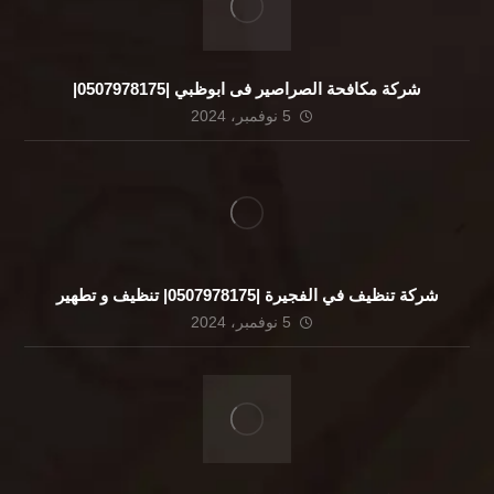
شركة مكافحة الصراصير فى ابوظبي |0507978175|
5 نوفمبر، 2024
شركة تنظيف في الفجيرة |0507978175| تنظيف و تطهير
5 نوفمبر، 2024