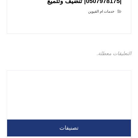
|0507978175| تنضيف وتلميع
خدمات ام القيوين
التعليقات معطلة.
تصنيفات