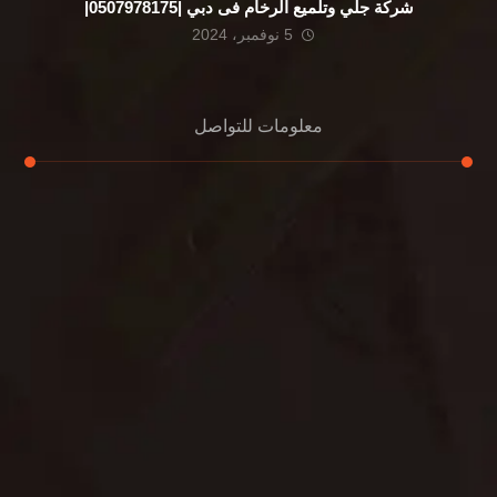
شركة جلي وتلميع الرخام فى دبي |0507978175|
5 نوفمبر، 2024
معلومات للتواصل
عنوان مكتبنا
الشيخ محمد بن راشد – دبي
هاتف
0507978175
بريد إلكتروني